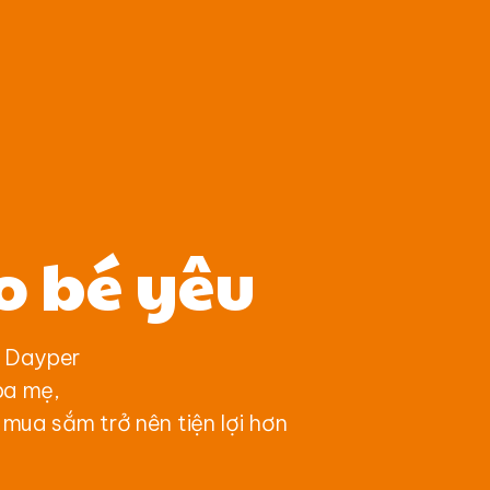
o bé yêu
à Dayper
ba mẹ,
mua sắm trở nên tiện lợi hơn